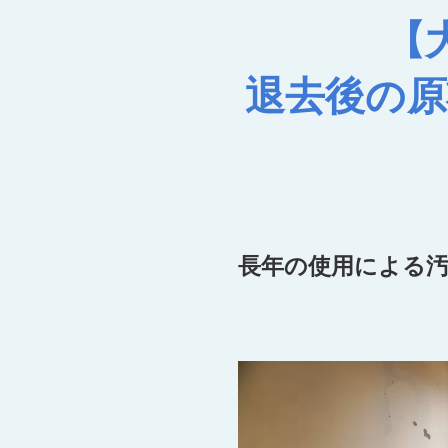
【
退去後の
長年の使用による