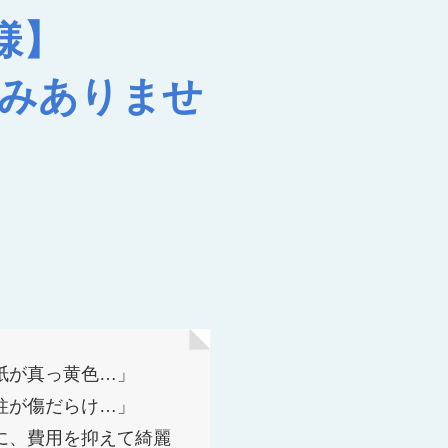
様】
みありませ
紙が真っ黄色…」
柱が傷だらけ…」
に、費用を抑えて綺麗