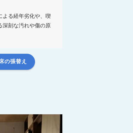
による経年劣化や、喫
る深刻な汚れや傷の原
。
床の張替え