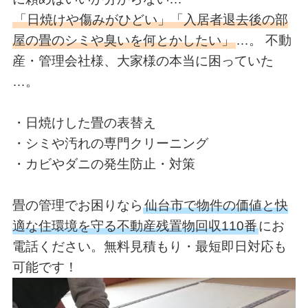
「日焼けや傷みがひどい」「入居者退去後の部
屋の畳のシミや臭いを何とかしたい」
…。
不動
産・管理会社様、大家様の
本当に困っていた
…。
・
日焼けした畳の表替え
・シミや汚れの専門クリーニング
・カビやダニの発生防止・対策
畳の管理でお困りなら
仙台市で物件の価値と快
適な住環境を守る
不動産残置物回収110番
にお
電話ください
。無料見積もり・最短即日対応も
可能です！