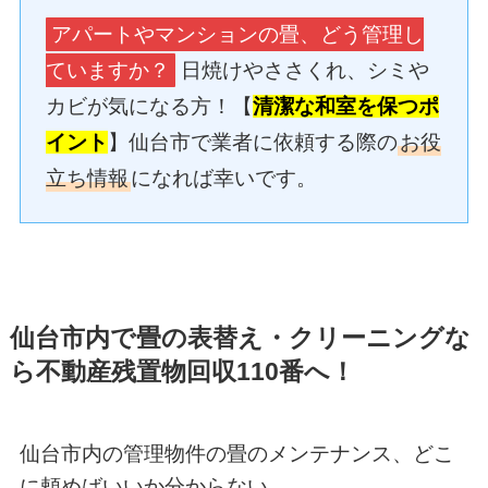
アパートやマンションの畳、どう管理し
ていますか？
日焼けやささくれ、シミや
カビが気になる方！【
清潔な和室を保つポ
イント
】仙台市で業者に依頼する際の
お役
立ち情報
になれば幸いです。
仙台市内で
畳の表替え・クリーニングな
ら不動産残置物回収110番へ！
仙台市内の管理物件の畳のメンテナンス、どこ
に頼めばいいか分からない…